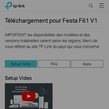
Click
Search
Menu
TP-Link, Reliably Smart
to
skip
the
Téléchargement pour
Festa F61
V1
navigation
bar
IMPORTANT: les disponibilités des modèles et des
versions matérielles varient selon les régions. Merci de
vous référer au site TP-Link du pays qui vous concerne.
Setup Video
FAQ
Apps
Setup Video