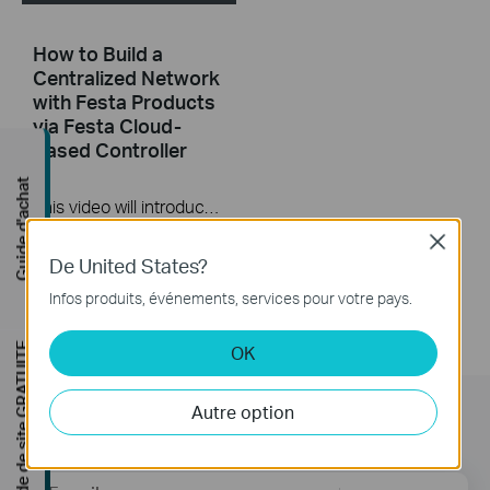
How to Build a
Centralized Network
with Festa Products
via Festa Cloud-
Based Controller
Guide d'achat
This video will introduce TP-Link Festa cloud-based networking solution and some basic network configuration.
Close
Plus
De United States?
Infos produits, événements, services pour votre pays.
Étude de site GRATUITE
OK
Autre option
Subscription