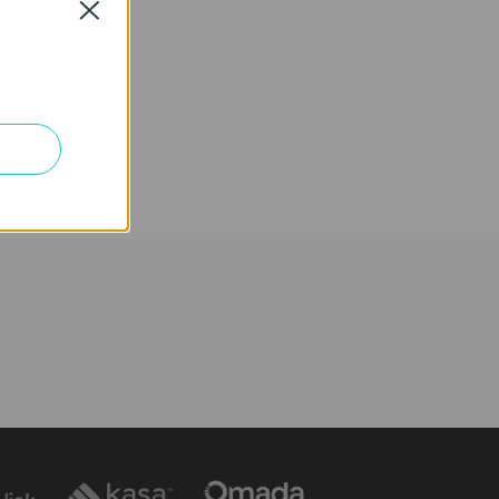
Close