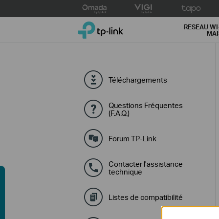
Click
to
TP-Link, Reliably Smart
skip
RESEAU WI
MA
the
navigation
bar
Téléchargements
Questions Fréquentes
(F.A.Q.)
Forum TP-Link
Contacter l'assistance
technique
ide d'achat
Listes de compatibilité