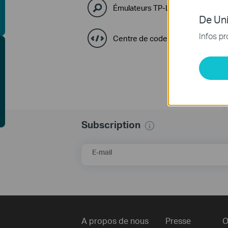
Émulateurs TP-Link
De Uni
Infos pr
Centre de code GPL
de de site GRATUITE
Subscription
E-mail
A propos de nous
Presse
O