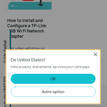
How to Install and
Configure a TP-Link
USB Wi Fi Network
Adapter
Guide d'achat
This video will show you how to install a TP-Link USB Wi-Fi network adapter
Close
Plus
De United States?
Infos produits, événements, services pour votre pays.
Étude de site GRATUITE
OK
Autre option
Subscription