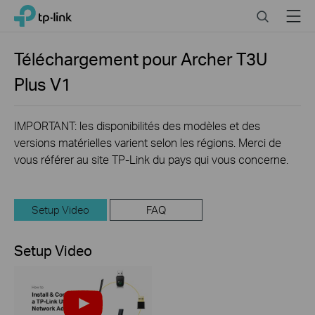
Click
Search
Menu
TP-Link, Reliably Smart
to
skip
the
Téléchargement pour
Archer T3U
navigation
Plus
V1
bar
IMPORTANT: les disponibilités des modèles et des
versions matérielles varient selon les régions. Merci de
vous référer au site TP-Link du pays qui vous concerne.
Setup Video
FAQ
Setup Video