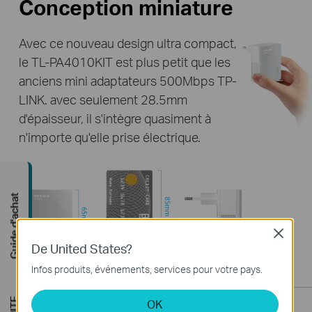
Conception miniature
Avec ce nouveau design ultra compact,
le TL-PA4010KIT est plus petit que les
anciens mini adaptateurs 500Mbps TP-
LINK. avec seulement 28.5mm
d'épaisseur, il s'intègre quasiment à
n'importe qu'elle prise électrique.
Guide d'achat
Close
De United States?
Infos produits, événements, services pour votre pays.
OK