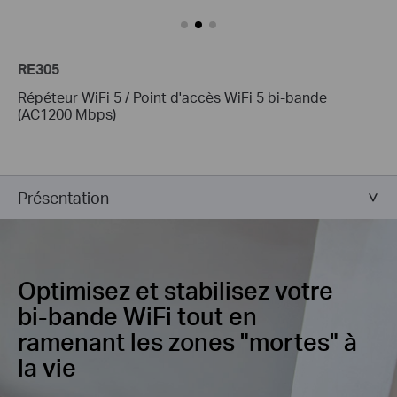
RE305
Répéteur WiFi 5 / Point d'accès WiFi 5 bi-bande
(AC1200 Mbps)
Présentation
Optimisez et stabilisez votre
bi-bande WiFi
tout en
ramenant les zones "mortes" à
la vie