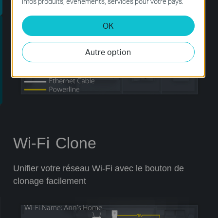
Infos produits, événements, services pour votre pays.
de de site GRATUITE
OK
Autre option
Wi-Fi Clone
Unifier votre réseau Wi-Fi avec le bouton de
clonage facilement