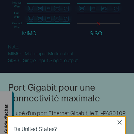
MIMO
SISO
Note:
MIMO - Multi-input Multi-output
SISO - Single-input Single-output
Port Gigabit
pour une
connectivité maximale
Guide d'achat
Equipé d'un port Ethernet Gigabit, le TL-PA8010P
permet aux utilisateurs de connecter un appareil
Close
gourmand en bande passante et de garantir de
De United States?