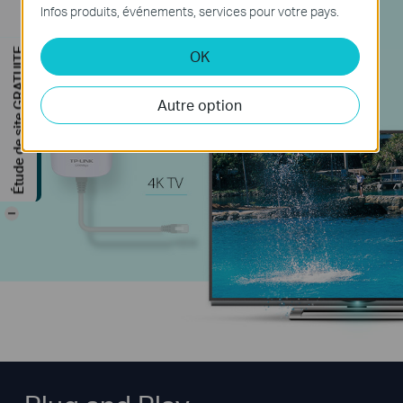
multiples transmissions de vidéos HD.
Infos produits, événements, services pour votre pays.
Étude de site GRATUITE
OK
Autre option
-