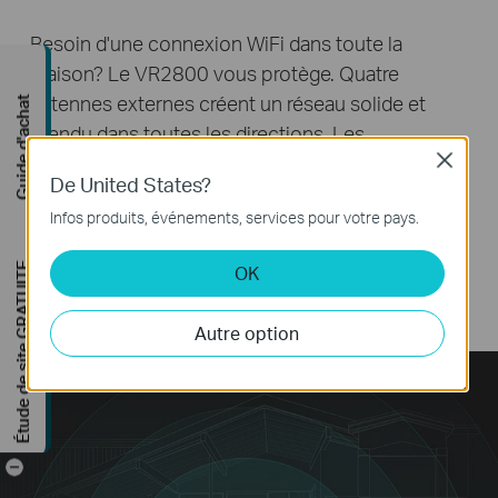
Besoin d'une connexion WiFi dans toute la
maison? Le VR2800 vous protège. Quatre
antennes externes créent un réseau solide et
Guide d'achat
étendu dans toutes les directions. Les
amplificateurs de puissance et les amplificateurs
Close
De United States?
à faible bruit amplifient l'envoi et la réception de
Infos produits, événements, services pour votre pays.
signaux pour augmenter la couverture WiFi. Et
avec la formation de faisceaux pour localiser et
Étude de site GRATUITE
OK
établir des connexions ciblées, emportez votre
appareil mobile où vous le souhaitez.
Autre option
-