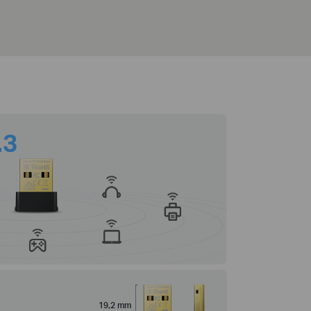
.3
19,2 mm