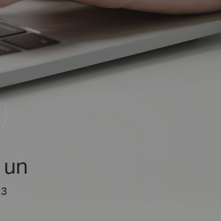
 un
.3