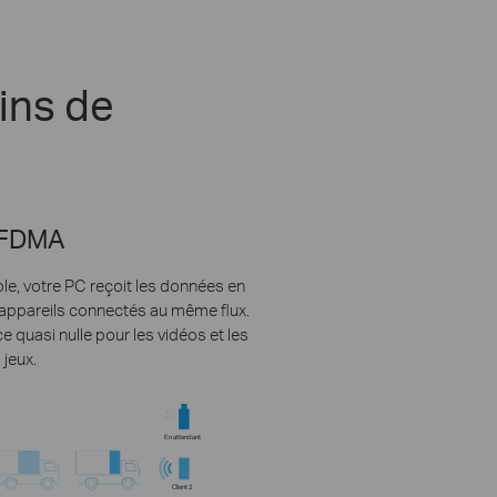
oins de
FDMA
le, votre PC reçoit les données en
appareils connectés au même flux.
e quasi nulle pour les vidéos et les
jeux.
En attendant
Client 2