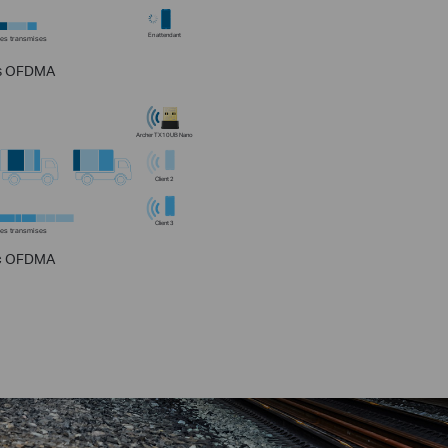
En attendant
es transmises
s OFDMA
Archer TX10UB Nano
Client 2
Client 3
es transmises
c OFDMA