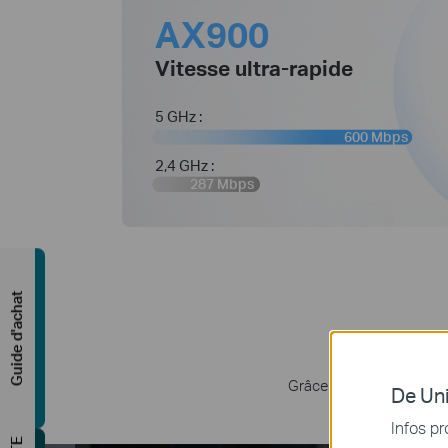
AX900
Vitesse ultra-rapide
5 GHz :
600 Mbps
2,4 GHz :
287 Mbps
Guide d'achat
Grâce au WiFi 6 ultra-ra
De Uni
Infos pr