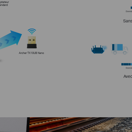
ptateur
andard
Donné
San
Archer TX10UB Nano
Donné
Ave