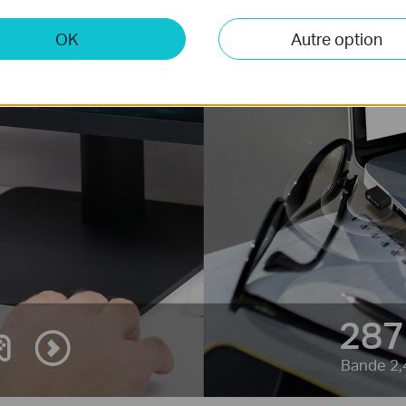
OK
Autre option
287
Bande 2,