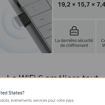
19,2 × 15,7 × 7
La dernière sécurité
C
de chiffrement
W
Le WiFi 6 améliore tout
pide, finis les latences et les chargements interminables. Équipez v
ted States?
profitez d'un réseau plus rapide et de connexions plus nombreuses.
oduits, événements, services pour votre pays.