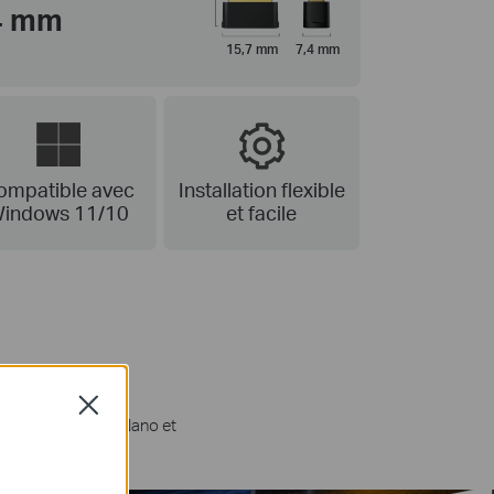
,4 mm
15,7 mm
7,4 mm
ompatible avec
Installation flexible
indows 11/10
et facile
Close
otre PC du TX10UB Nano et