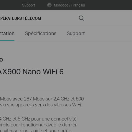
Support
Morocco / Français
Search
PÉRATEURS TÉLÉCOM
ntation
Spécifications
Support
o
AX900 Nano WiFi 6
0 Mbps avec 287 Mbps sur 2,4 GHz et 600
au vos appareils vers des vitesses WiFi
4 GHz et 5 GHz pour une connectivité
areils pour fonctionner avec le dernier
e vitesse plus rapide et une portée