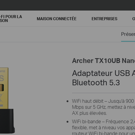
-FI POUR LA
MAISON CONNECTÉE
ENTREPRISES
O
ISON
Prése
Archer TX10UB Nan
Adaptateur USB 
Bluetooth 5.3
WiFi haut débit – Jusqu'à 90
Mbps sur 5 GHz, mettez à nive
AX plus élevées.
WiFi bi-bande – Fréquence 2,
flexible, met à niveau vos app
routeur WiFi bi-bande pour un