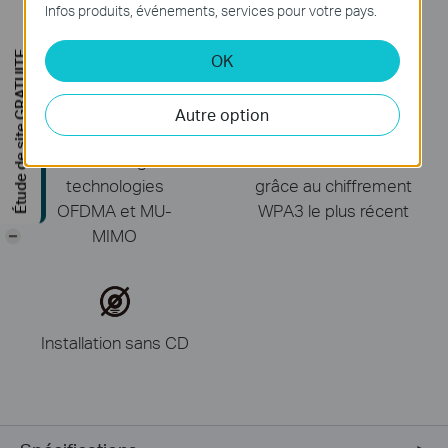
supérieure grâce à
SuperSpeed ​​avec
Infos produits, événements, services pour votre pays.
deux antennes à
connecteur Type-A
gain élevé
Étude de site GRATUITE
OK
Autre option
Prise en charge des
Sécurité avancée
technologies
grâce au chiffrement
OFDMA et MU-
WPA3 le plus récent
MIMO
-
Installation sans CD