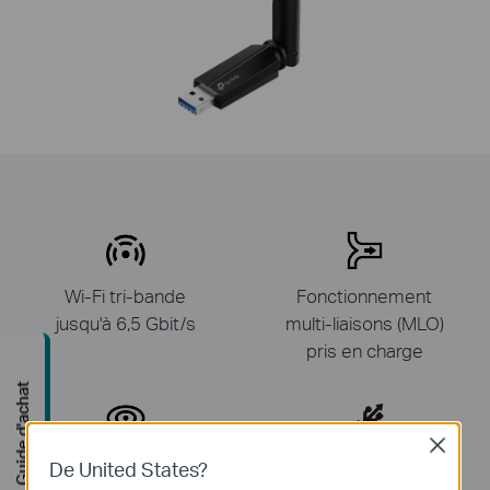
Wi-Fi tri-bande
Fonctionnement
jusqu'à 6,5 Gbit/s
multi-liaisons (MLO)
pris en charge
Guide d'achat
Close
Couverture
USB 3.0
De United States?