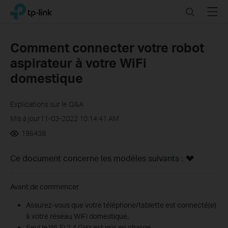
Click
Search
Menu
TP-Link, Reliably Smart
to
skip
the
Comment connecter votre robot
navigation
aspirateur à votre WiFi
bar
domestique
Explications sur le Q&A
Mis à jour11-03-2022 10:14:41 AM
196438
Ce document concerne les modèles suivants :
Avant de commencer
Assurez-vous que votre téléphone/tablette est connecté(e)
à votre réseau WiFi domestique.
Seul le Wi-Fi 2,4 GHz est pris en charge.