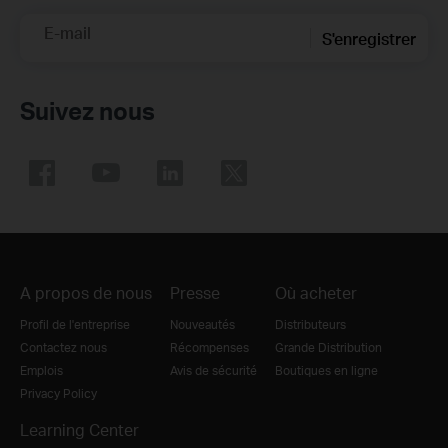
E-mail
S'enregistrer
Suivez nous
A propos de nous
Presse
Où acheter
Profil de l'entreprise
Nouveautés
Distributeurs
Contactez nous
Récompenses
Grande Distribution
Emplois
Avis de sécurité
Boutiques en ligne
Privacy Policy
Learning Center