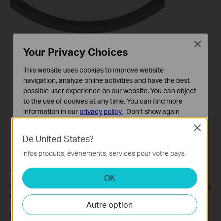
Close
Your Privacy Choices
This website uses cookies to improve website
navigation, analyze online activities and have the best
possible user experience on our website. You can object
to the use of cookies at any time. You can find more
information in our
privacy policy
.
Don’t show again
Close
Cookies basiques
De United States?
Ces cookies sont nécessaires au fonctionnement du
site Web et ne peuvent pas être désactivés dans vos
Infos produits, événements, services pour votre pays.
systèmes.
4. Connectez votre téléphone à votre robot aspirateur.
OK
Cookies d'analyse et marketing
5. Sélectionnez votre Wi-Fi domestique et entrez le mot de passe
Les cookies d'analyse nous permettent d'analyser vos
Wi-Fi.
activités sur notre site Web pour améliorer et ajuster les
Autre option
fonctionnalités de notre site Web.
Remarque : seul le Wi-Fi 2,4 GHz est pris en charge.