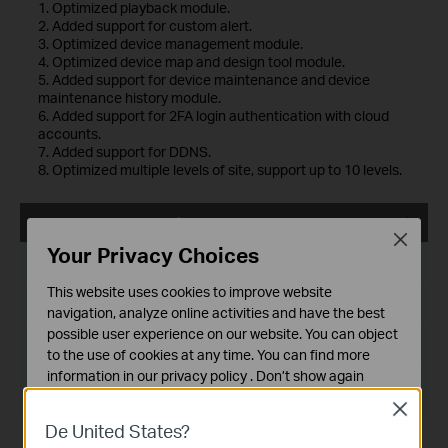
1. Optimized playback module.
2. Added support for custom alert.
3. Optimized device management module.
4. Optimized device map and design tool module.
5. Added support for device maintenance and device
maintenance history module.
6. Added support for 2FA login authentication with cloud
accounts.
7. Added support for DDNS.
8. Optimized multiple levels of site, support up to 10 levels.
VIGI VMS_1.7.24_64bits
Close
Your Privacy Choices
Date de publication:
2024-11-28
This website uses cookies to improve website
Langue:
Multi-langues
navigation, analyze online activities and have the best
possible user experience on our website. You can object
Taille du fichier:
530.77 MB
to the use of cookies at any time. You can find more
information in our
privacy policy
.
Don’t show again
Système d'Exploitation: Windows 7/10/11/Server 2008
64bits
Close
Cookies basiques
De United States?
Ces cookies sont nécessaires au fonctionnement du