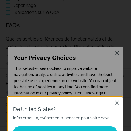
Dépannage
Explications sur le Q&A
FAQs
Quelles sont les différences de fonctionnalités et de
scénarios d'application entre les différentes séries de
Close
switches ?
Your Privacy Choices
05-12-2025
407202
views
This website uses cookies to improve website
navigation, analyze online activities and have the best
Comment tester la fonction d'intercommunication Jumbo
possible user experience on our website. You can object
Frame sur les commutateurs TP-Link?
to the use of cookies at any time. You can find more
09-04-2020
287587
views
information in our
privacy policy
.
Don’t show again
Close
Cookies basiques
Que puis-je faire si les voyants LED Ethernet du switch
De United States?
Ces cookies sont nécessaires au fonctionnement du
non adminsitrable sont éteints?
site Web et ne peuvent pas être désactivés dans vos
Infos produits, événements, services pour votre pays.
02-08-2021
415708
views
systèmes.