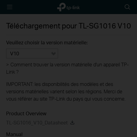
TP-Link,
Searc
Reliably
icon
Smart
Téléchargement pour
TL-SG1016
V10
Veuillez choisir la version matérielle:
V10
>
Comment trouver la version matérielle d'un appareil TP-
Link ?
IMPORTANT: les disponibilités des modèles et des
versions matérielles varient selon les régions. Merci de
vous référer au site TP-Link du pays qui vous concerne.
Product Overview
TL-SG1016_V10_Datasheet
Manual