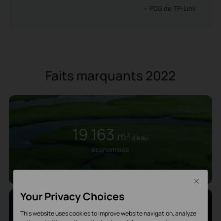
— PDG de TP-Link
Faits marquants 2022
19 163
m³
d'eau
économisée
Close
Your Privacy Choices
1 185
This website uses cookies to improve website navigation, analyze