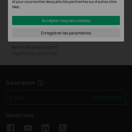
et pour vous montrer des publicités pertinentes sur d'autres sites
Web.
Accepter tous les cookies
Enregistrer les paramètres
TL-SG1005P
Switch de bureau 5 ports
Gigabit avec 4 ports PoE
Subscription
S'enregistrer
E-mail
Suivez nous