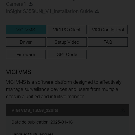
Camera1
InSight S355(UN)_V1_Installation Guide
VIGI VMS
VIGI PC Client
VIGI Config Tool
Driver
Setup Video
FAQ
Firmware
GPL Code
VIGI VMS
VIGI VMS is a software platform designed to effectively
manage surveillance devices and users from multiple
sites in a unified and intuitive manner.
VIGI VMS_1.8.56_32bits
Date de publication:
2025-01-16
Langue:
Multi-langues