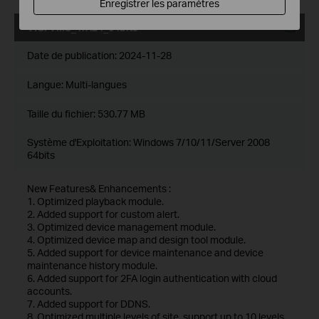
Enregistrer les paramètres
VIGI VMS_1.7.24_64bits
Date de publication:
2024-11-28
Langue:
Multi-langues
Taille du fichier:
530.77 MB
Système d'Exploitation: Windows 7/10/11/Server 2008
64bits
New Features& Enhancements :
1. Optimized playback module.
2. Added support for custom alert.
3. Optimized device management module.
4. Optimized device map and design tool module.
5. Added support for device maintenance and device
maintenance history module.
6. Added support for 2FA login authentication with cloud
accounts.
7. Added support for DDNS.
8. Optimized multiple levels of site, support up to 10 levels.