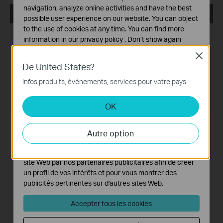
navigation, analyze online activities and have the best
VIGI VMS_1.7.24_32bits
possible user experience on our website. You can object
to the use of cookies at any time. You can find more
Date de publication:
2024-11-28
information in our
privacy policy
.
Don’t show again
Langue:
Multi-langues
Close
Cookies basiques
De United States?
Ces cookies sont nécessaires au fonctionnement du
Taille du fichier:
467.56 MB
site Web et ne peuvent pas être désactivés dans vos
Infos produits, événements, services pour votre pays.
systèmes.
Système d'Exploitation: Windows 7/10/11/Server 2008
32bits
OK
Cookies d'analyse et marketing
Les cookies d'analyse nous permettent d'analyser vos
New Features& Enhancements :
activités sur notre site Web pour améliorer et ajuster les
Autre option
1. Optimized playback module.
fonctionnalités de notre site Web.
2. Added support for custom alert.
Les cookies marketing peuvent être définis via notre
3. Optimized device management module.
4. Optimized device map and design tool module.
site Web par nos partenaires publicitaires afin de créer
5. Added support for device maintenance and device
un profil de vos intérêts et pour vous montrer des
maintenance history module.
publicités pertinentes sur d'autres sites Web.
6. Added support for 2FA login authentication with cloud
accounts.
Accepter tous les cookies
7. Added support for DDNS.
8. Optimized multiple levels of site, support up to 10 levels.