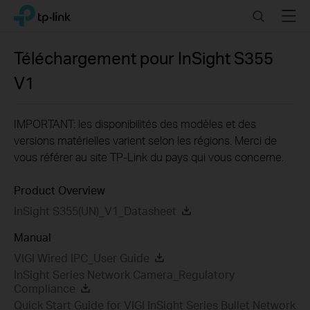
Click
Search
Menu
TP-Link, Reliably Smart
to
skip
the
Téléchargement pour
InSight S355
navigation
V1
bar
IMPORTANT: les disponibilités des modèles et des
versions matérielles varient selon les régions. Merci de
vous référer au site TP-Link du pays qui vous concerne.
Product Overview
InSight S355(UN)_V1_Datasheet
Manual
VIGI Wired IPC_User Guide
InSight Series Network Camera_Regulatory
Compliance
Quick Start Guide for VIGI InSight Series Bullet Network