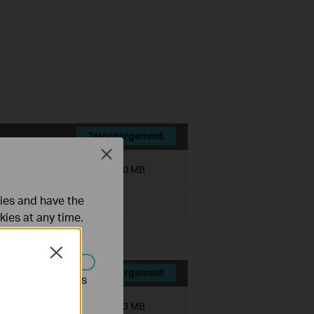
Téléchargement
Close
Taille du fichier:
7.30 MB
ties and have the
kies at any time.
Close
Téléchargement
s être désactivés
Taille du fichier:
7.33 MB