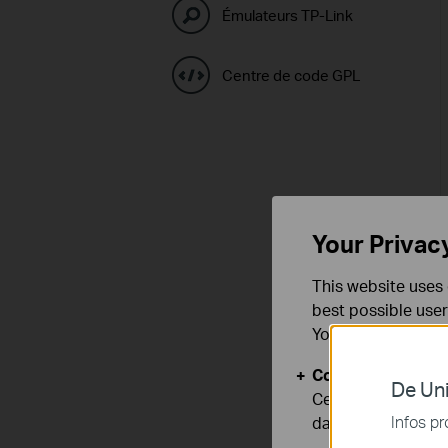
Émulateurs TP-Link
Centre de code GPL
Your Privac
This website uses 
best possible user
You can find more
Cookies basiques
De Uni
Ces cookies sont 
Infos pr
dans vos systèmes