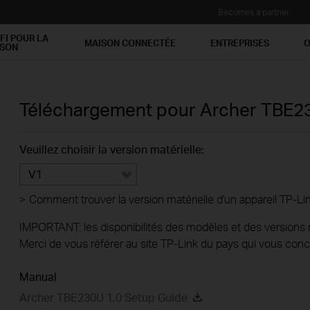
Becomes a partner
FI POUR LA
MAISON CONNECTÉE
ENTREPRISES
O
ISON
Téléchargement pour
Archer TBE
Veuillez choisir la version matérielle:
V1
>
Comment trouver la version matérielle d'un appareil TP-Li
IMPORTANT: les disponibilités des modèles et des versions ma
Merci de vous référer au site TP-Link du pays qui vous conc
Manual
Archer TBE230U 1.0 Setup Guide