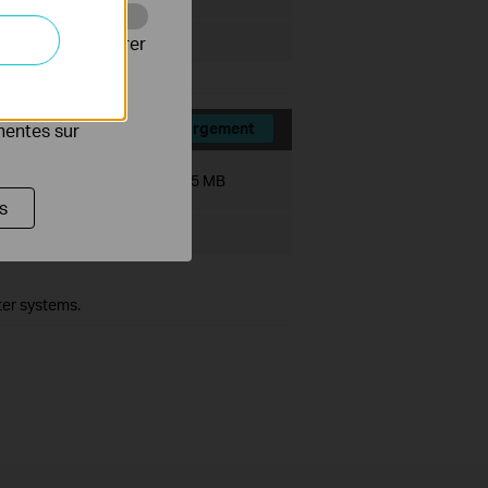
Web pour améliorer
es publicitaires
inentes sur
Téléchargement
Taille du fichier:
7.95 MB
s
ter systems.