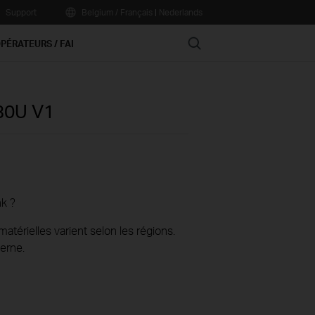
Support
Belgium / Français
|
Nederlands
Search
PÉRATEURS / FAI
230U
V1
nk ?
térielles varient selon les régions.
erne.