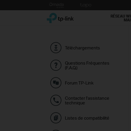
Click
to
TP-Link, Reliably Smart
skip
RÉSEAU WI
MA
the
navigation
bar
Téléchargements
Questions Fréquentes
(F.A.Q.)
Forum TP-Link
Contacter l'assistance
technique
Listes de compatibilité