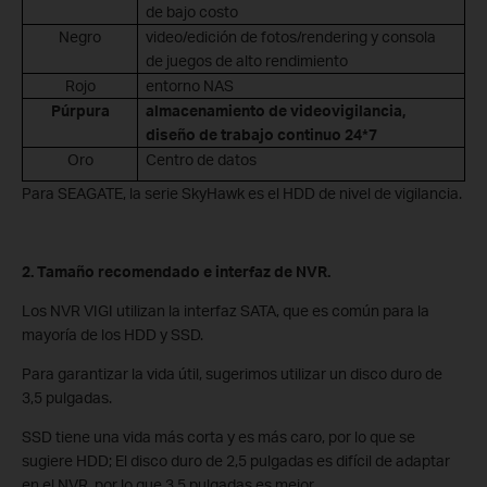
de bajo costo
Negro
video/edición de fotos/rendering y consola
de juegos de alto rendimiento
Rojo
entorno NAS
Púrpura
almacenamiento de videovigilancia,
diseño de trabajo continuo 24*7
Oro
Centro de datos
Para SEAGATE, la serie SkyHawk es el HDD de nivel de vigilancia.
2. Tamaño recomendado e interfaz de NVR.
Los NVR VIGI utilizan la interfaz SATA, que es común para la
mayoría de los HDD y SSD.
Para garantizar la vida útil, sugerimos utilizar un disco duro de
3,5 pulgadas.
SSD tiene una vida más corta y es más caro, por lo que se
sugiere HDD; El disco duro de 2,5 pulgadas es difícil de adaptar
en el NVR, por lo que 3,5 pulgadas es mejor.