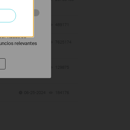
eb con el fin de
07-15-2026
489171
views
por nuestros
07-15-2026
7625174
views
nuncios relevantes
06-25-2024
129875
views
06-25-2024
184176
views