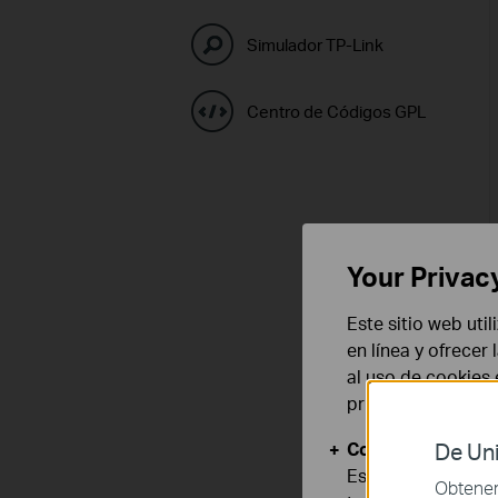
Simulador TP-Link
Centro de Códigos GPL
Your Privac
Este sitio web uti
en línea y ofrecer
al uso de cookies
privacidad
.
Cookies Básicas
De Uni
Estas cookies son
Obtener 