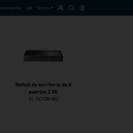
Programa
Buscar
País
Videovigilancia
SMB
Soporte
de
Fidelización
Switch de escritorio de 8
puertos 2.5G
TL-SG108-M2