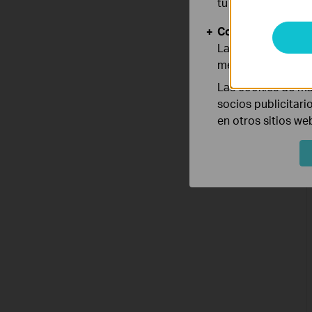
tu sistema.
Cookies de Anális
Las cookies de aná
mejorar y adaptar 
Las cookies de ma
socios publicitari
en otros sitios we