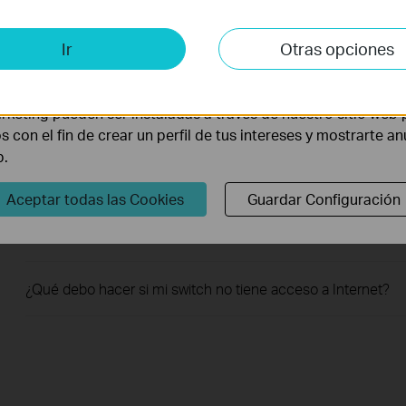
TP-Link
is y de Marketing
Ir
Otras opciones
lisis nos permiten analizar tus actividades en nuestro sitio w
Cómo encontrar el número de serie en dispositivos TP-Link
la funcionalidad del mismo.
rketing pueden ser instaladas a través de nuestro sitio web 
Cómo encontrar el número de modelo de tu dispositivo TP-
os con el fin de crear un perfil de tus intereses y mostrarte a
Link
b.
Aceptar todas las Cookies
Guardar Configuración
¿Qué debo hacer si mi Internet desde el conmutador es
inestable?
¿Qué debo hacer si mi switch no tiene acceso a Internet?