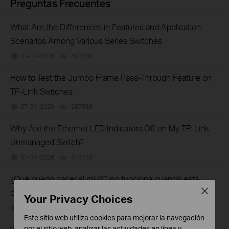
Preguntas Frecuentes
What Are the Differences in Features and Application
Scenarios Among Various Series Switches
07-31-2026
407203
views
How to Test the Jumbo Frame Pass-Through Feature on
TP-Link Switches
07-31-2026
287588
views
Why Are the Ethernet LED Indicators Off on My TP-Link
Unmanaged Switch?
07-17-2026
415710
views
¿Qué puedo hacer si mi PC no funciona cuando está
Close
conectado al conmutador no administrado por cable?
Your Privacy Choices
11-25-2022
317016
views
Este sitio web utiliza cookies para mejorar la navegación
por el sitio web, analizar las actividades en línea y