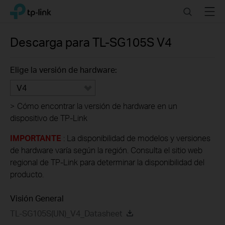
Click
Search
Menu
TP-Link, Reliably Smart
to
skip
the
Descarga para
TL-SG105S
V4
navigation
bar
Elige la versión de hardware:
V4
>
Cómo encontrar la versión de hardware en un
dispositivo de TP-Link
IMPORTANTE
: La disponibilidad de modelos y versiones
de hardware varía según la región. Consulta el sitio web
regional de TP-Link para determinar la disponibilidad del
producto.
Visión General
TL-SG105S(UN)_V4_Datasheet