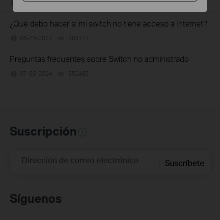
06-25-2024
129875
views
¿Qué debo hacer si mi switch no tiene acceso a Internet?
06-25-2024
184177
views
Preguntas frecuentes sobre Switch no administrado
07-03-2024
352485
views
Suscripción
Dirección de correo electrónico
Suscríbete
Síguenos