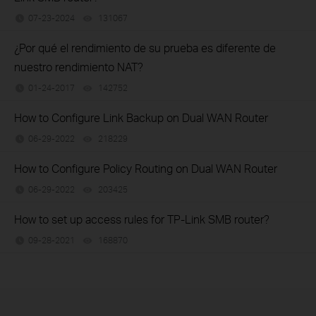
07-23-2024
131067
views
¿Por qué el rendimiento de su prueba es diferente de
nuestro rendimiento NAT?
01-24-2017
142752
views
How to Configure Link Backup on Dual WAN Router
06-29-2022
218229
views
How to Configure Policy Routing on Dual WAN Router
06-29-2022
203425
views
How to set up access rules for TP-Link SMB router?
09-28-2021
168870
views