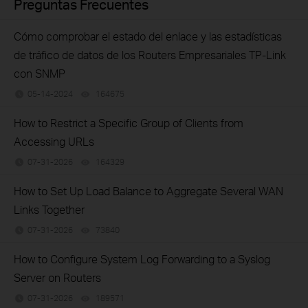
Preguntas Frecuentes
Cómo comprobar el estado del enlace y las estadísticas
de tráfico de datos de los Routers Empresariales TP-Link
con SNMP
05-14-2024
164675
views
How to Restrict a Specific Group of Clients from
Accessing URLs
07-31-2026
164329
views
How to Set Up Load Balance to Aggregate Several WAN
Links Together
07-31-2026
73840
views
How to Configure System Log Forwarding to a Syslog
Server on Routers
07-31-2026
189571
views