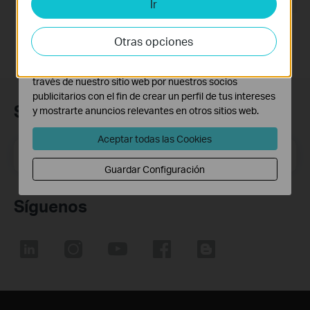
Ir
Cookies de Análisis y de Marketing
Las cookies de análisis nos permiten analizar tus
actividades en nuestro sitio web con el fin de mejorar y
Otras opciones
adaptar la funcionalidad del mismo.
Las cookies de marketing pueden ser instaladas a
través de nuestro sitio web por nuestros socios
publicitarios con el fin de crear un perfil de tus intereses
Suscripción
y mostrarte anuncios relevantes en otros sitios web.
Aceptar todas las Cookies
Dirección de correo electrónico
Suscríbete
Guardar Configuración
Síguenos