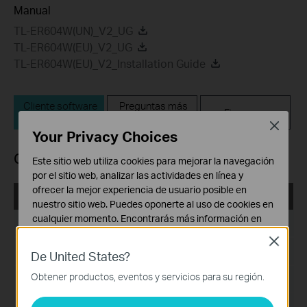
Manual
TL-ER604W(UN)_V2_UG
TL-ER604W(EU)_V2_UG
TL-ER604W(EU)_V2_Installation Guide
Cliente software
Preguntas más
Firmware
VPN IPSec
Frecuentes
Close
Your Privacy Choices
Cliente software VPN IPSec
Este sitio web utiliza cookies para mejorar la navegación
por el sitio web, analizar las actividades en línea y
ofrecer la mejor experiencia de usuario posible en
IPSec VPN Client
nuestro sitio web. Puedes oponerte al uso de cookies en
cualquier momento. Encontrarás más información en
Fecha de Publicación:
2017-08-11
nuestra
política de privacidad
.
Close
Idioma:
Inglés
De United States?
Cookies Básicas
Estas cookies son necesarias para el funcionamiento
Obtener productos, eventos y servicios para su región.
Tamaño de Archivo:
5.81 MB
del sitio web y no pueden desactivarse en tu sistema.
Sistema Operativo: Win2000/XP/2003/Vista/7