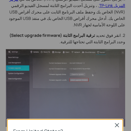
التنزيل TP-Link
, ، وتنزيل أحدث البرامج الثابتة لمسجل الفيديو الرقمي
(NVR) الخاص بك وحفظ ملف البرنامج الثابت على محرك أقراص USB
الخاص بك. أدخل محرك أقراص USB الخاص بك في منفذ USB الموجود
على اللوحة الأمامية لجهاز NVR.
2. انقر فوق تحديد
ترقية البرامج الثابتة (
Select upgrade firmware
)
وحدد البرامج الثابتة التي تحتاجها للترقية.
Close