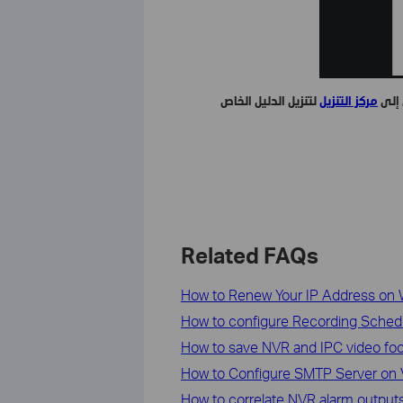
 إلى
مركز التنزيل
لتنزيل الدليل الخاص
Related FAQs
How to Renew Your IP Address on 
How to configure Recording Schedu
How to save NVR and IPC video foo
How to Configure SMTP Server on VI
How to correlate NVR alarm outputs