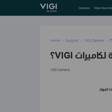
TP-Link, Reliably Smart
Cameras
Video Recorde
Home
Support
VIGI Camera
بتة لكاميرات
VIGI Camera
 الجهاز
.