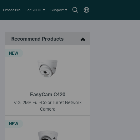
Search
Choose
Omada Pro
For SOHO
Support
icon
location
Recommend Products
NEW
EasyCam C420
VIGI 2MP Full-Color Turret Network
Camera
NEW