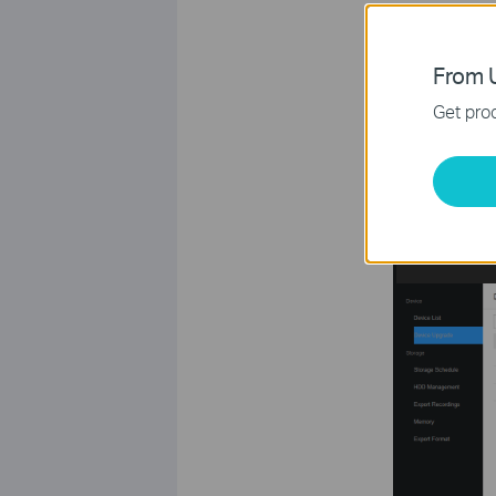
From U
Get prod
مج الثابت.