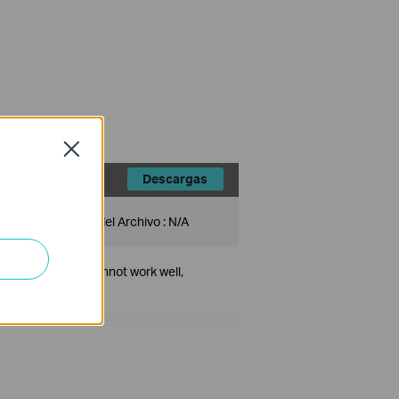
Close
Descargas
Tamaño del Archivo :
N/A
plug-and-play or cannot work well,