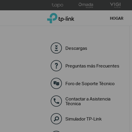
Click
to
TP-Link, Reliably Smart
skip
HOGAR
the
navigation
bar
Descargas
Preguntas más Frecuentes
Foro de Soporte Técnico
Contactar a Asistencia
Técnica
Simulador TP-Link