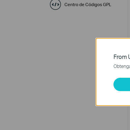
Centro de Códigos GPL
From U
Obtenga 