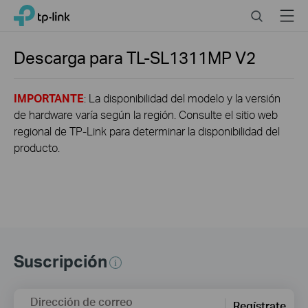
Click
Search
Menu
TP-Link, Reliably Smart
to
skip
the
Descarga para
TL-SL1311MP
V2
navigation
bar
IMPORTANTE
: La disponibilidad del modelo y la versión
de hardware varía según la región. Consulte el sitio web
regional de TP-Link para determinar la disponibilidad del
producto.
Suscripción
Dirección de correo
Regístrate