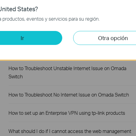
nited States?
How to Configure 802.1Q VLAN on TP-Link Easy
productos, eventos y servicios para su región.
Smart/Unmanaged Pro Switches
Ir
Otra opción
How to Test the Jumbo Frame Pass-Through Feature on TP
Link Switches
How to Troubleshoot Unstable Internet Issue on Omada
Switch
How to Troubleshoot No Internet Issue on Omada Switch
How to set up an Enterprise VPN using tp-link products
What should I do if I cannot access the web management