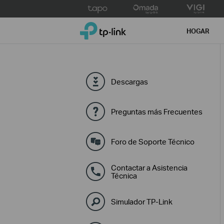
Click
to
TP-Link, Reliably Smart
skip
HOGAR
the
navigation
bar
Descargas
Preguntas más Frecuentes
Foro de Soporte Técnico
Contactar a Asistencia
Técnica
Simulador TP-Link