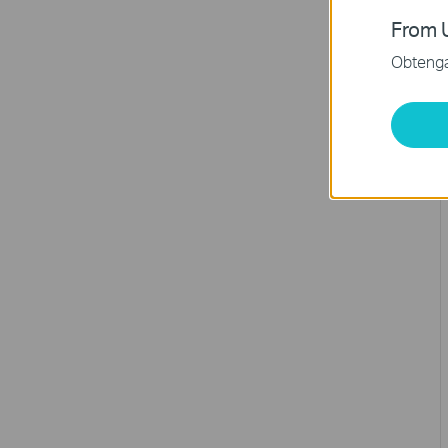
From U
Obtenga 