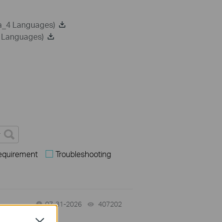
ca_4 Languages)
2 Languages)
Requirement
Troubleshooting
07-31-2026
407202
views