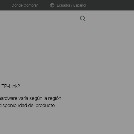
e
Dónde Comprar
Ecuador / Español
Search
o TP-Link?
hardware varía según la región.
disponibilidad del producto.