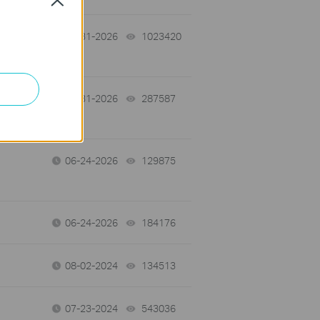
Close
07-31-2026
1023420
views
-
07-31-2026
287587
views
06-24-2026
129875
views
06-24-2026
184176
views
08-02-2024
134513
views
07-23-2024
543036
views