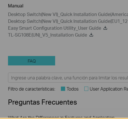
Manual
Desktop Switch(New VI)_Quick Installation Guide(Ameri
Desktop Switch(New VI)_Quick Installation Guide(EU1_1
Easy Smart Configuration Utility_User Guide
TL-SG108E(UN)_V5_Installation Guide
FAQ
Filtro de características:
Todos
User Application 
Preguntas Frecuentes
What Are the Differences in Features and Application
Scenarios Among Various Series Switches