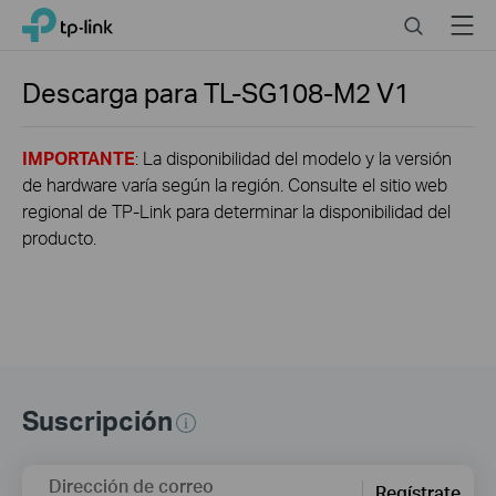
Click
Search
Menu
TP-Link, Reliably Smart
to
skip
the
Descarga para
TL-SG108-M2
V1
navigation
bar
IMPORTANTE
: La disponibilidad del modelo y la versión
de hardware varía según la región. Consulte el sitio web
regional de TP-Link para determinar la disponibilidad del
producto.
Suscripción
Dirección de correo
Regístrate