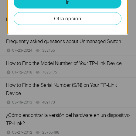
Ir
06-24-2026
129875
views
Otra opción
How to Troubleshoot No Internet Issue on Omada Switch
06-24-2026
184177
views
Frequently asked questions about Unmanaged Switch
07-23-2024
352155
views
How to Find the Model Number of Your TP-Link Device
01-12-2018
7625175
views
How to Find the Serial Number (S/N) on Your TP-Link
Device
03-19-2013
489173
views
¿Cómo encontrar la versión del hardware en un dispositivo
TP-Link?
03-27-2012
25765498
views