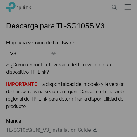
Click
Search
Menu
TP-Link, Reliably Smart
to
skip
the
Descarga para
TL-SG105S
V3
navigation
bar
Elige una versión de hardware:
V3
>
¿Cómo encontrar la versión del hardware en un
dispositivo TP-Link?
IMPORTANTE
: La disponibilidad del modelo y la versión
de hardware varía según la región. Consulte el sitio web
regional de TP-Link para determinar la disponibilidad del
producto.
Manual
TL-SG105S(UN)_V3_Installation Guide