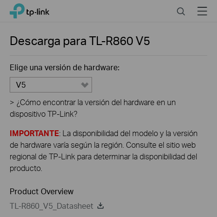
Click
Search
Menu
TP-Link, Reliably Smart
to
skip
the
Descarga para
TL-R860
V5
navigation
bar
Elige una versión de hardware:
V5
>
¿Cómo encontrar la versión del hardware en un
dispositivo TP-Link?
IMPORTANTE
: La disponibilidad del modelo y la versión
de hardware varía según la región. Consulte el sitio web
regional de TP-Link para determinar la disponibilidad del
producto.
Product Overview
TL-R860_V5_Datasheet