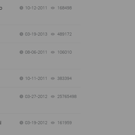
o
10-12-2011
168498
views
03-19-2013
489172
views
08-06-2011
106010
views
10-11-2011
383394
views
03-27-2012
25765498
views
l
03-19-2012
161959
views