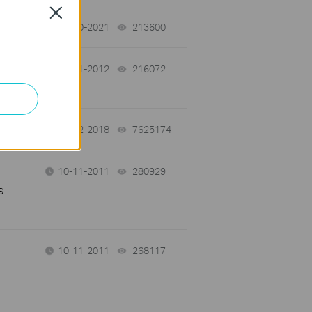
Close
06-10-2021
213600
views
03-21-2012
216072
views
01-12-2018
7625174
views
10-11-2011
280929
views
s
10-11-2011
268117
views