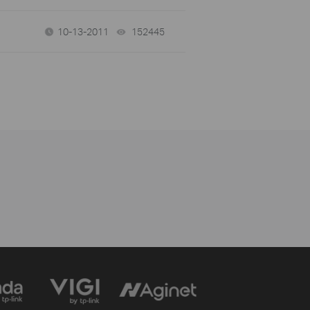
10-13-2011
152445
views