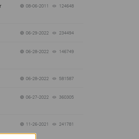
r
08-06-2011
124648
views
06-29-2022
234494
views
06-28-2022
146749
views
06-28-2022
581587
views
06-27-2022
360305
views
11-26-2021
241781
views