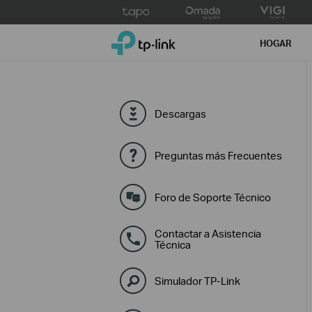
Click
to
TP-Link, Reliably Smart
skip
HOGAR
the
navigation
bar
Descargas
Preguntas más Frecuentes
Foro de Soporte Técnico
Contactar a Asistencia
Técnica
Simulador TP-Link