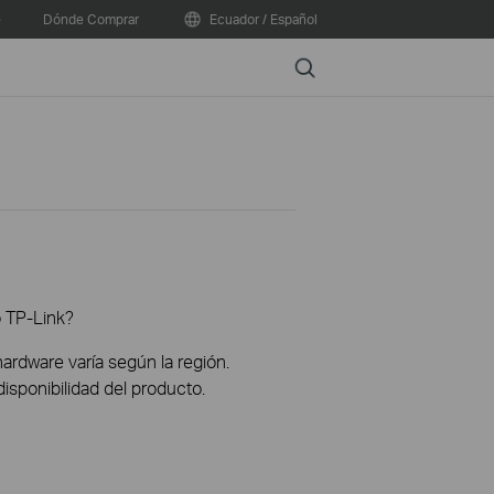
e
Dónde Comprar
Ecuador / Español
Search
o TP-Link?
hardware varía según la región.
disponibilidad del producto.