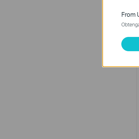
From U
Obtenga 