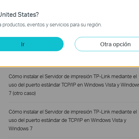
Why my print server does not work properly?
nited States?
productos, eventos y servicios para su región.
¿Cómo instalar el servidor de la impresora de forma manual
en el sistema operativo MAC?
Ir
Otra opción
How to Find the Model Number of Your TP-Link Device
Cómo instalar el Servidor de impresión TP-Link mediante el
uso del puerto estándar TCP/IP en Windows Vista y Window
7 (otro caso)
Cómo instalar el Servidor de impresión TP-Link mediante el
uso del puerto estándar de TCP/IP en Windows Vista y
Windows 7