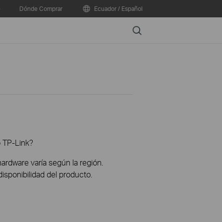
e
Dónde Comprar
Ecuador / Español
Search
o TP-Link?
hardware varía según la región.
disponibilidad del producto.