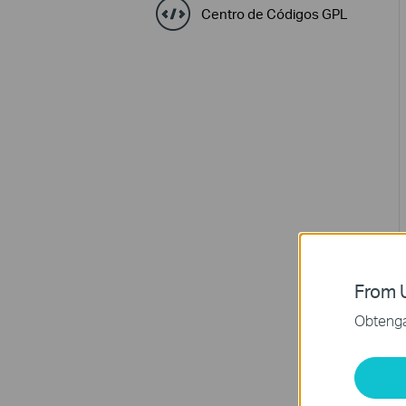
Centro de Códigos GPL
From U
Obtenga 