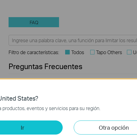
FAQ
Filtro de características:
Todos
Tapo Others
U
Preguntas Frecuentes
How to Find the Model Number of Your TP-Link Device
nited States?
What are the most frequent asked questions about the TL-
productos, eventos y servicios para su región.
PB10400?
Ir
Otra opción
Understanding the capacity (mAh) and the charge efficienc
of a power bank