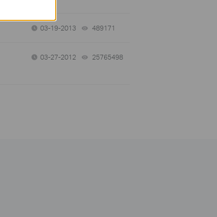
03-19-2013
489171
views
03-27-2012
25765498
views