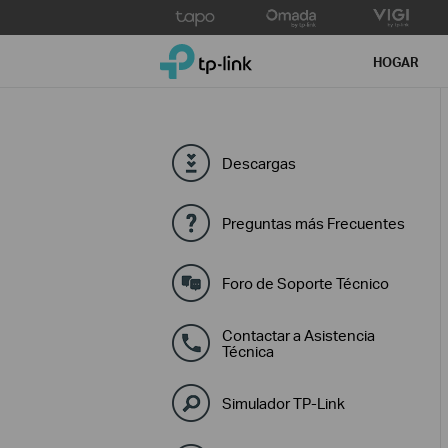
Click
to
TP-Link, Reliably Smart
skip
HOGAR
the
navigation
bar
Descargas
Preguntas más Frecuentes
Foro de Soporte Técnico
Contactar a Asistencia
Técnica
Simulador TP-Link