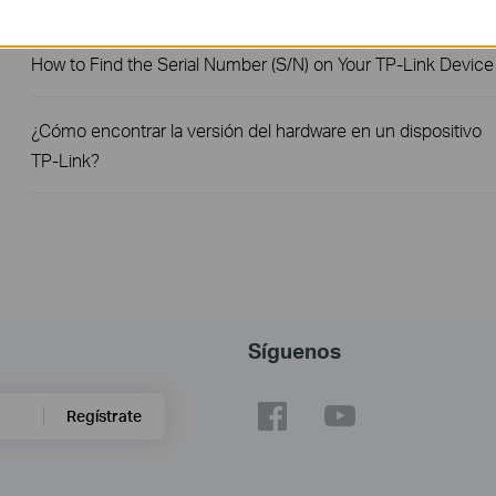
How to Find the Serial Number (S/N) on Your TP-Link Device
¿Cómo encontrar la versión del hardware en un dispositivo
TP-Link?
Síguenos
Regístrate