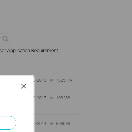
ser Application Requirement
01-12-2018
7625174
views
Close
02-07-2017
108288
views
y
10-15-2014
669098
views