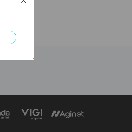
Close