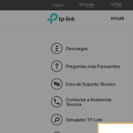
Click
to
TP-Link, Reliably Smart
skip
HOGAR
the
navigation
bar
Descargas
Preguntas más Frecuentes
Foro de Soporte Técnico
Contactar a Asistencia
Técnica
Simulador TP-Link