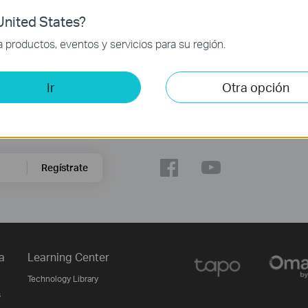
nited States?
productos, eventos y servicios para su región.
Ir
Otra opción
Síguenos
Regístrate
a
Learning Center
Technology Library
s