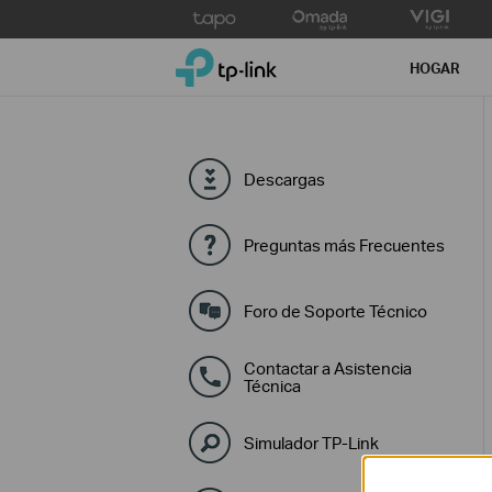
Click
to
TP-Link, Reliably Smart
skip
HOGAR
the
navigation
bar
Descargas
Preguntas más Frecuentes
Foro de Soporte Técnico
Contactar a Asistencia
Técnica
Simulador TP-Link