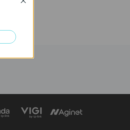
Close