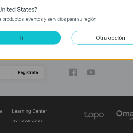
nited States?
productos, eventos y servicios para su región.
Ir
Otra opción
Síguenos
Regístrate
a
Learning Center
Technology Library
s