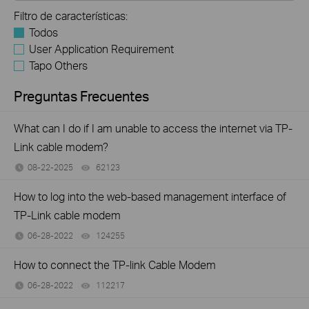
Filtro de características:
Todos
User Application Requirement
Tapo Others
Preguntas Frecuentes
What can I do if I am unable to access the internet via TP-
Link cable modem?
08-22-2025
62123
views
How to log into the web-based management interface of
TP-Link cable modem
06-28-2022
124255
views
How to connect the TP-link Cable Modem
06-28-2022
112217
views