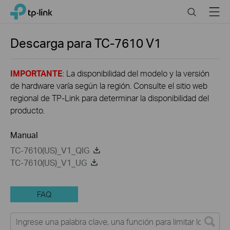
Click
Search
Menu
TP-Link, Reliably Smart
to
skip
the
Descarga para
TC-7610
V1
navigation
bar
IMPORTANTE
: La disponibilidad del modelo y la versión
de hardware varía según la región. Consulte el sitio web
regional de TP-Link para determinar la disponibilidad del
producto.
Manual
TC-7610(US)_V1_QIG
TC-7610(US)_V1_UG
FAQ