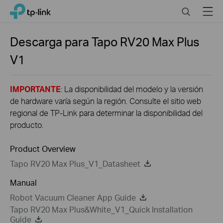
Click
Search
Menu
TP-Link, Reliably Smart
to
skip
the
Descarga para
Tapo RV20 Max Plus
navigation
V1
bar
IMPORTANTE
: La disponibilidad del modelo y la versión
de hardware varía según la región. Consulte el sitio web
regional de TP-Link para determinar la disponibilidad del
producto.
Product Overview
Tapo RV20 Max Plus_V1_Datasheet
Manual
Robot Vacuum Cleaner App Guide
Tapo RV20 Max Plus&White_V1_Quick Installation
Guide