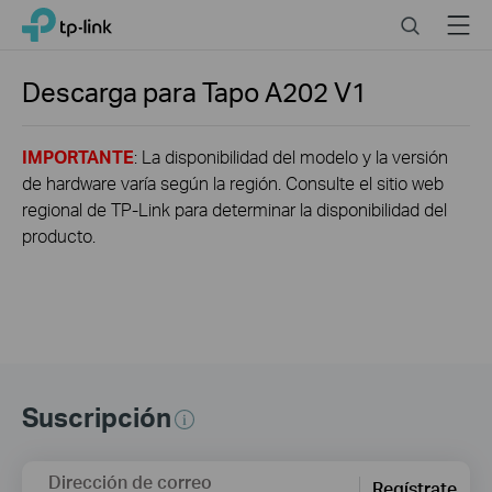
Click
Search
Menu
TP-Link, Reliably Smart
to
skip
the
Descarga para
Tapo A202
V1
navigation
bar
IMPORTANTE
: La disponibilidad del modelo y la versión
de hardware varía según la región. Consulte el sitio web
regional de TP-Link para determinar la disponibilidad del
producto.
Suscripción
Dirección de correo
Regístrate