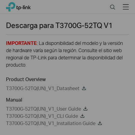
Click
Search
Menu
TP-Link, Reliably Smart
to
skip
the
Descarga para
T3700G-52TQ
V1
navigation
bar
IMPORTANTE
: La disponibilidad del modelo y la versión
de hardware varía según la región. Consulte el sitio web
regional de TP-Link para determinar la disponibilidad del
producto.
Product Overview
T3700G-52TQ(UN)_V1_Datasheet
Manual
T3700G-52TQ(UN)_V1_User Guide
T3700G-52TQ(UN)_V1_CLI Guide
T3700G-52TQ(UN)_V1_Installation Guide