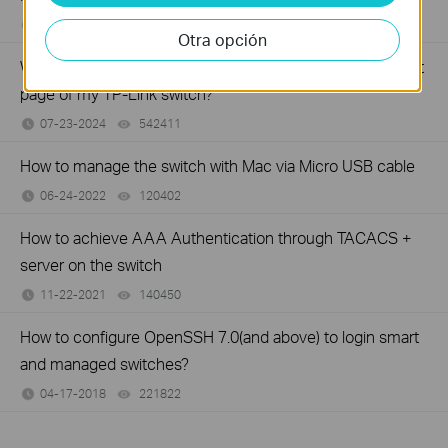
08-19-2025
358900
views
Otra opción
What should I do if I cannot access the web management
page of my TP-Link switch?
07-23-2024
542411
views
How to manage the switch with Mac via Micro USB cable
06-24-2022
120402
views
How to achieve AAA Authentication through TACACS +
server on the switch
11-22-2021
140450
views
How to configure OpenSSH 7.0(and above) to login smart
and managed switches?
04-17-2018
221822
views