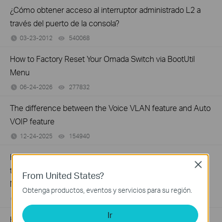
¿Cómo obtener acceso al interruptor administrado L2 a
través del puerto de la consola?
03-23-2012
540068
views
How to Factory Reset Your Omada Switch via BootUtil
Menu
06-24-2026
277832
views
The difference between the Voice VLAN feature and Auto
VOIP feature
12-24-2025
154940
views
How to configure Voice VLAN to optimize the
Close
transmission of voice traffic on TP-Link Smart and
From United States?
Managed Switches using the new GUI
Obtenga productos, eventos y servicios para su región.
12-17-2025
185955
views
Ir
How to configure the DHCP Relay in TP-Link Switch