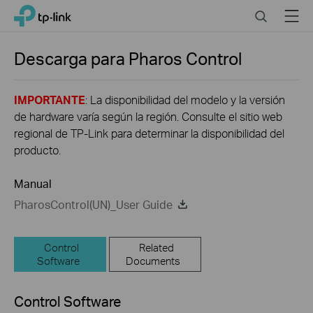
Click
Search
Menu
TP-Link, Reliably Smart
to
skip
the
Descarga para
Pharos Control
navigation
bar
IMPORTANTE
: La disponibilidad del modelo y la versión
de hardware varía según la región. Consulte el sitio web
regional de TP-Link para determinar la disponibilidad del
producto.
Manual
PharosControl(UN)_User Guide
Control
Related
Software
Documents
Control Software