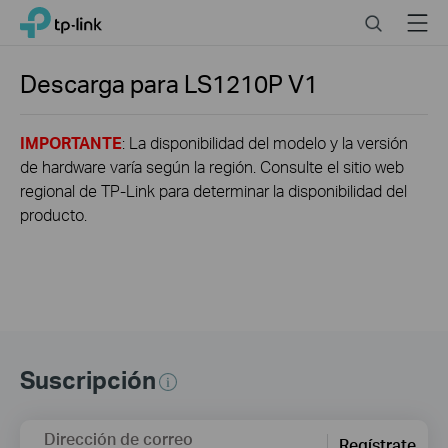
Click
Search
Menu
TP-Link, Reliably Smart
to
skip
the
Descarga para
LS1210P
V1
navigation
bar
IMPORTANTE
: La disponibilidad del modelo y la versión
de hardware varía según la región. Consulte el sitio web
regional de TP-Link para determinar la disponibilidad del
producto.
Suscripción
Dirección de correo
Regístrate