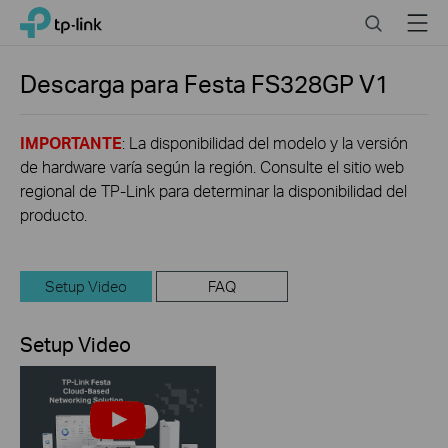
Click
Search
Menu
TP-Link, Reliably Smart
to
skip
the
Descarga para
Festa FS328GP
V1
navigation
bar
IMPORTANTE
: La disponibilidad del modelo y la versión
de hardware varía según la región. Consulte el sitio web
regional de TP-Link para determinar la disponibilidad del
producto.
Setup Video
FAQ
Setup Video