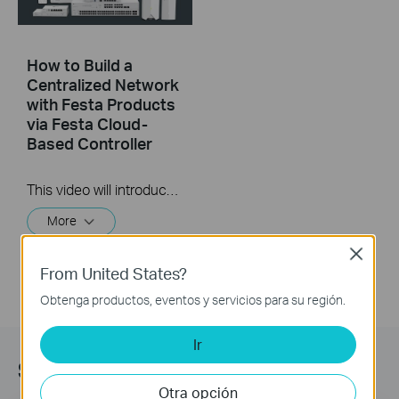
How to Build a
Centralized Network
with Festa Products
via Festa Cloud-
Based Controller
This video will introduce TP-Link Festa cloud-based networking solution and some basic network configuration.
More
Close
From United States?
Obtenga productos, eventos y servicios para su región.
Ir
Suscripción
Otra opción