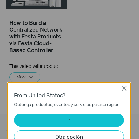
How to Build a
Centralized Network
with Festa Products
via Festa Cloud-
Based Controller
This video will introduce TP-Link Festa cloud-based networking solution and some basic network configuration.
More
Close
From United States?
Obtenga productos, eventos y servicios para su región.
Ir
Suscripción
Otra opción