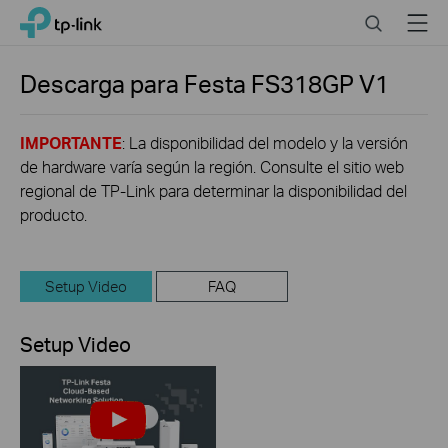
Click
Search
Menu
TP-Link, Reliably Smart
to
skip
the
Descarga para
Festa FS318GP
V1
navigation
bar
IMPORTANTE
: La disponibilidad del modelo y la versión
de hardware varía según la región. Consulte el sitio web
regional de TP-Link para determinar la disponibilidad del
producto.
Setup Video
FAQ
Setup Video