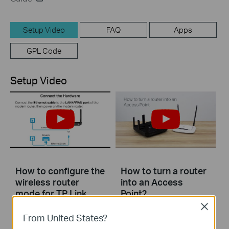
Setup Video
FAQ
Apps
GPL Code
Setup Video
How to configure the
How to turn a router
wireless router
into an Access
mode for TP Link
Point?
DSL modem router
Close
From United States?