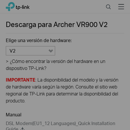
Click
Search
Menu
TP-Link, Reliably Smart
to
skip
the
Descarga para
Archer VR900
V2
navigation
bar
Elige una versión de hardware:
V2
>
¿Cómo encontrar la versión del hardware en un
dispositivo TP-Link?
IMPORTANTE
: La disponibilidad del modelo y la versión
de hardware varía según la región. Consulte el sitio web
regional de TP-Link para determinar la disponibilidad del
producto.
Manual
DSL Modem(EU1_12 Languages)_Quick Installation
Guide