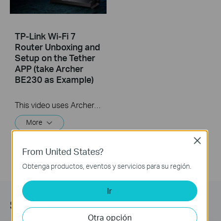
TP-Link Wi-Fi 7
Router Unboxing and
Setup on the Tether
APP (take Archer
BE230 as Example)
This video uses Archer BE230 as an example to show how to configure TP-Link Wi-Fi 7 Router with external antennas. The actual product may vary by model. For detailed information on ports, buttons, and LED indicators, please refer to the user manual for your specific model.
More
Close
From United States?
Obtenga productos, eventos y servicios para su región.
Ir
Suscripción
Otra opción