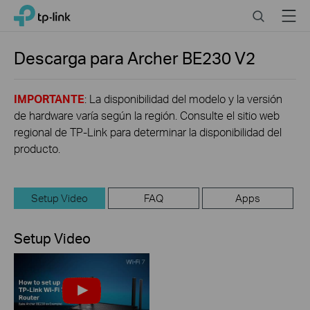
Click
Search
Menu
TP-Link, Reliably Smart
to
skip
the
Descarga para
Archer BE230
V2
navigation
bar
IMPORTANTE
: La disponibilidad del modelo y la versión
de hardware varía según la región. Consulte el sitio web
regional de TP-Link para determinar la disponibilidad del
producto.
Setup Video
FAQ
Apps
Setup Video