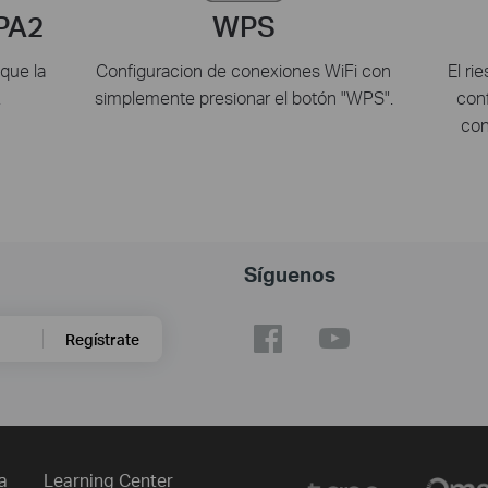
PA2
WPS
que la
Configuracion de conexiones WiFi con
El ri
.
simplemente presionar el botón "WPS".
conf
con
Síguenos
Regístrate
a
Learning Center