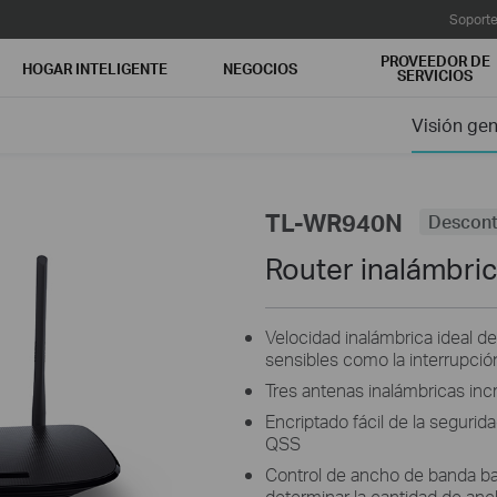
Soport
PROVEEDOR DE
HOGAR INTELIGENTE
NEGOCIOS
SERVICIOS
Visión gen
TL-WR940N
Descont
Router inalámbr
Velocidad inalámbrica ideal d
sensibles como la interrupció
Tres antenas inalámbricas inc
Encriptado fácil de la segurid
QSS
Control de ancho de banda ba
determinar la cantidad de an