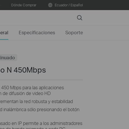
e
Dónde Comprar
Ecuador / Español
Search
eral
Especificaciones
Soporte
inuado
ico N 450Mbps
e 450 Mbps para las aplicaciones
n de difusión de video HD
rementan la red robusta y estabilidad
ad inalámbrica sólo presionando el botón
sado en IP permite a los administradores
cho de banda asignado a cada PC