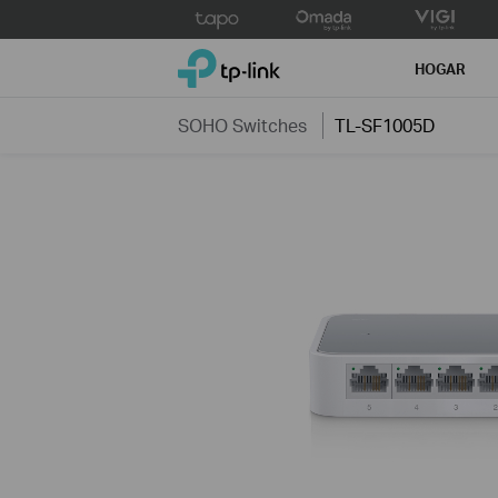
Click
to
TP-Link, Reliably Smart
skip
HOGAR
the
navigation
SOHO Switches
TL-SF1005D
bar