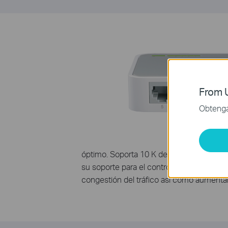
From U
Obtenga 
óptimo. Soporta 10 K de jumbo frame, lo 
su soporte para el control de flujo IEEE
congestión del tráfico así como aumentar 