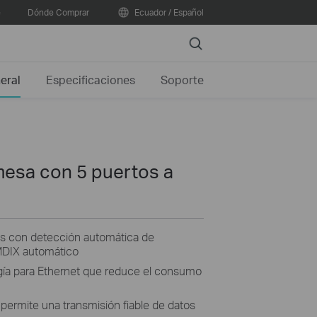
e
Dónde Comprar
Ecuador / Español
Search
eral
Especificaciones
Soporte
esa con 5 puertos a
s con detección automática de
MDIX automático
gía para Ethernet que reduce el consumo
x permite una transmisión fiable de datos