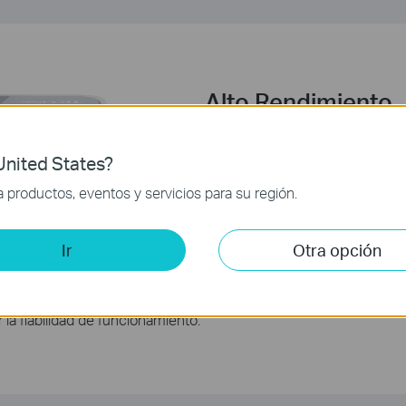
Alto Rendimiento
El switch Fast Ethernet TL-SF1
nited States?
Mbps con negociación automátic
soportan la función Auto MDI/MD
productos, eventos y servicios para su región.
emplear un cable cruzado o pue
de arquitectura de switching sin
Ir
Otra opción
paquetes a la máxima velocidad
que mejora significativamente el rendimiento de las transferen
 802.3x en modo Full Duplex y Back-Pressure en modo Half Duplex,
la fiabilidad de funcionamiento.