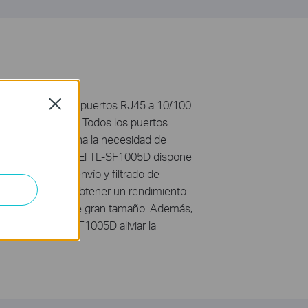
005D incorpora 5 puertos RJ45 a 10/100
Close
a de velocidad. Todos los puertos
IX, lo que elimina la necesidad de
rtos tipo Uplink. El TL-SF1005D dispone
 bloqueos de reenvío y filtrado de
 del cable para obtener un rendimiento
cias de archivos de gran tamaño. Además,
 permite al TL-SF1005D aliviar la