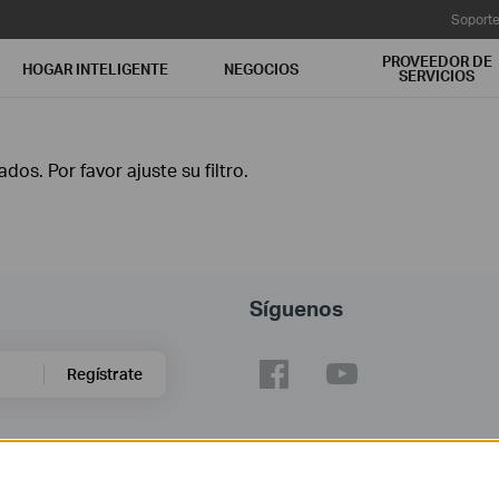
Soport
PROVEEDOR DE
HOGAR INTELIGENTE
NEGOCIOS
SERVICIOS
os. Por favor ajuste su filtro.
Síguenos
Regístrate