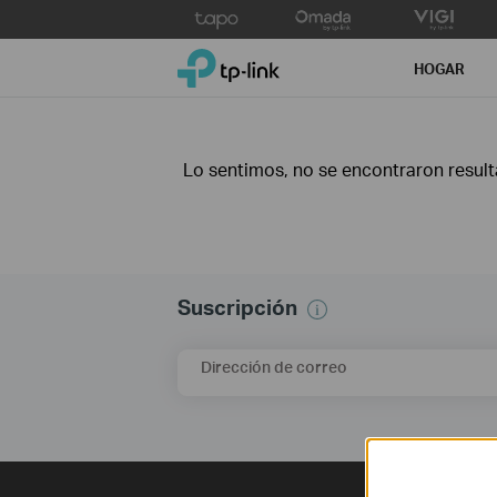
Click
to
TP-Link, Reliably Smart
skip
HOGAR
the
navigation
bar
Lo sentimos, no se encontraron resultad
Suscripción
Dirección de correo