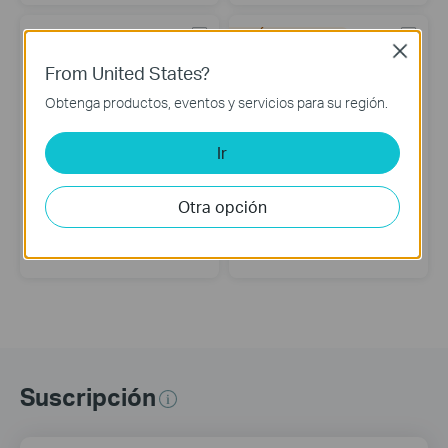
PRÓXIMAMENTE
Close
From United States?
Obtenga productos, eventos y servicios para su región.
Ir
Otra opción
TL-MR3420
TL-MR3020
Router Inalámbrico N 3G/4G
Portable 3G/4G Wireless N Router
Suscripción