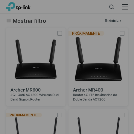
Click
Search
Menu
TP-Link, Reliably Smart
to
skip
Mostrar filtro
Reiniciar
the
navigation
PRÓXIMAMENTE
bar
Archer MR600
Archer MR400
4G+ Cat6 AC1200 Wireless Dual
Router 4G LTE Inalámbrico de
Band Gigabit Router
Doble Banda AC1200
PRÓXIMAMENTE