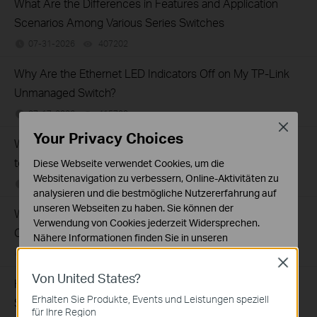
What Are the Differences in Features and Application
Scenarios Among Various Series Switches
07-31-2026
407202
views
Why Are the Ethernet LED Indicators Off on My TP-Link
Unmanaged Switch?
07-17-2026
415708
views
Close
Your Privacy Choices
What Can I Do If My PC Is Not Working When Connected
to a TP-Link Unmanaged Switch?
Diese Webseite verwendet Cookies, um die
Websitenavigation zu verbessern, Online-Aktivitäten zu
07-16-2026
317015
views
analysieren und die bestmögliche Nutzererfahrung auf
unseren Webseiten zu haben. Sie können der
What Can I Do If My PC Has Slow Network Speed When
Verwendung von Cookies jederzeit Widersprechen.
Connected to an Unmanaged Switch?
Nähere Informationen finden Sie in unseren
Datenschutzhinweisen
.
07-16-2026
359119
views
Close
Von United States?
Notwendige Cookies
How to Troubleshoot Unstable Internet Issue on Omada
Diese Cookies sind zur Funktion der Website
Erhalten Sie Produkte, Events und Leistungen speziell
Switch
erforderlich und können in Ihren Systemen nicht
für Ihre Region