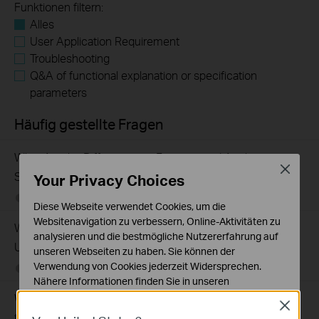
Funktionen filtern:
Alles
User Application Requirement
Troubleshooting
Q&A of functional explanation or specification
parameters
Häufig gestellte Fragen
What Are the Differences in Features and Application
Close
Scenarios Among Various Series Switches
Your Privacy Choices
07-31-2026
407202
views
Diese Webseite verwendet Cookies, um die
Websitenavigation zu verbessern, Online-Aktivitäten zu
Why Are the Ethernet LED Indicators Off on My TP-Link
analysieren und die bestmögliche Nutzererfahrung auf
Unmanaged Switch?
unseren Webseiten zu haben. Sie können der
Verwendung von Cookies jederzeit Widersprechen.
07-17-2026
415708
views
Nähere Informationen finden Sie in unseren
Datenschutzhinweisen
.
What Can I Do If My PC Is Not Working When Connected
Close
to a TP-Link Unmanaged Switch?